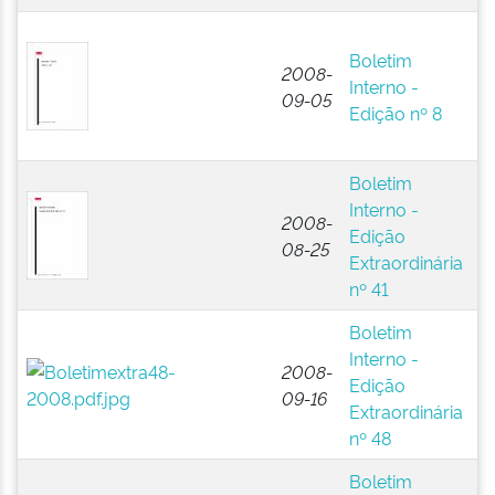
E
Boletim
N
2008-
Interno -
A
09-05
Edição nº 8
P
(B
Boletim
E
Interno -
N
2008-
Edição
A
08-25
Extraordinária
P
nº 41
(B
Boletim
E
Interno -
N
2008-
Edição
A
09-16
Extraordinária
P
nº 48
(B
Boletim
E