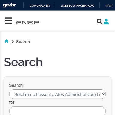
COMUNICA BR
ACESSO À INFORMAÇÃO
PARTI
Skip navigation
IR
PARA
O
CONTEÚDO
Search
Search
Search:
for