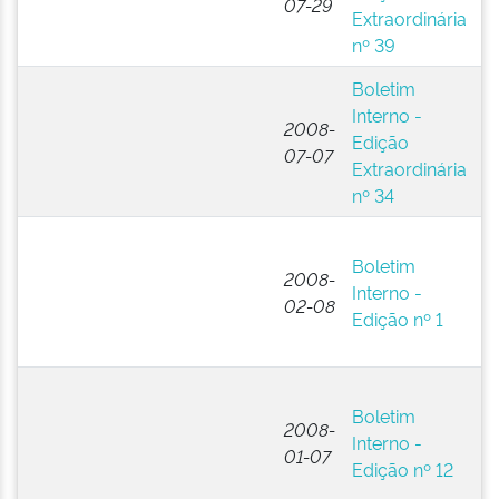
07-29
Extraordinária
P
nº 39
(B
Boletim
E
Interno -
N
2008-
Edição
A
07-07
Extraordinária
P
nº 34
(B
E
Boletim
N
2008-
Interno -
A
02-08
Edição nº 1
P
(B
E
Boletim
N
2008-
Interno -
A
01-07
Edição nº 12
P
(B