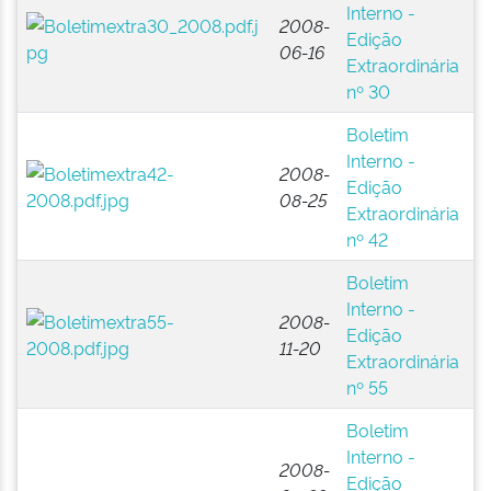
Interno -
N
2008-
Edição
A
06-16
Extraordinária
P
nº 30
(B
Boletim
E
Interno -
N
2008-
Edição
A
08-25
Extraordinária
P
nº 42
(B
Boletim
E
Interno -
N
2008-
Edição
A
11-20
Extraordinária
P
nº 55
(B
Boletim
E
Interno -
N
2008-
Edição
A