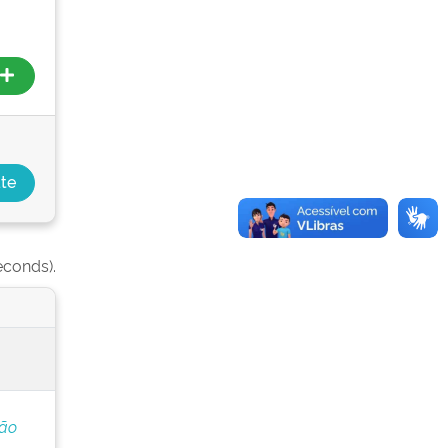
econds).
ção