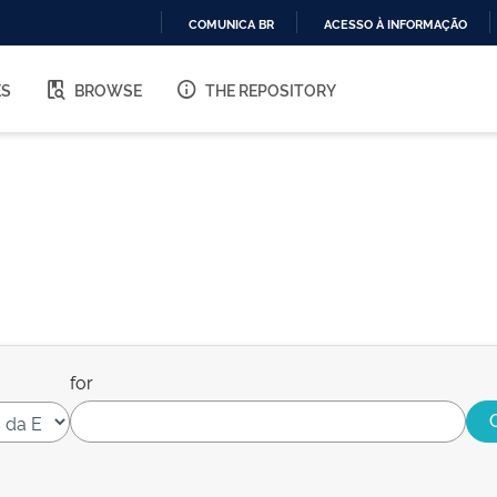
COMUNICA BR
ACESSO À INFORMAÇÃO
IR
PARA
ES
BROWSE
THE REPOSITORY
O
CONTEÚDO
for