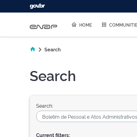
Skip navigation
HOME
COMMUNITI
Search
Search
Search:
Current filters: