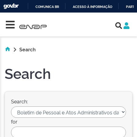
COMUNICA BR
ACESSO À INFORMAÇÃO
PARTI
Skip navigation
IR
PARA
O
CONTEÚDO
Search
Search
Search:
for