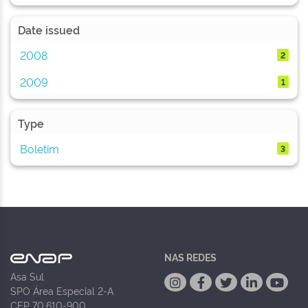
Date issued
2008
2
2009
1
Type
Boletim
3
NAS REDES
Asa Sul
SPO Área Especial 2-A
CEP 70.610-900