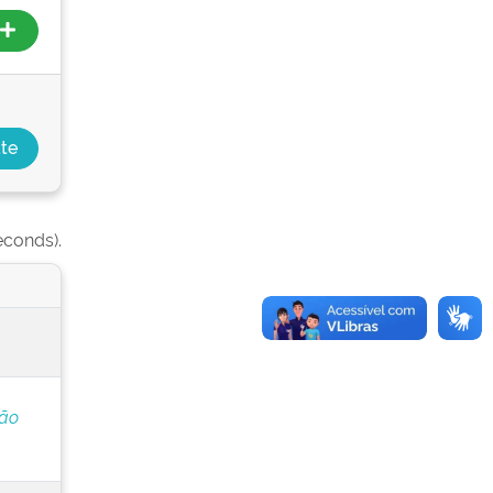
econds).
ção