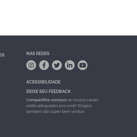
NAS REDES
OS
ACESSIBILIDADE
DEIXE SEU FEEDBACK
Compartilhe conosco
se nossos canais
estão adequados pra você? Elogios
também são super bem vindos!