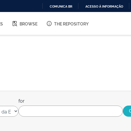
COMUNICA BR
ACESSO À INFORMAÇÃO
IR
PARA
ES
BROWSE
THE REPOSITORY
O
CONTEÚDO
for