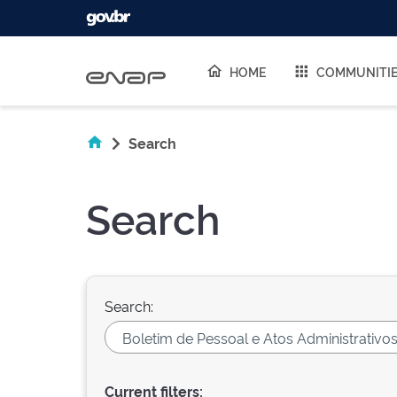
Skip navigation
HOME
COMMUNITI
Search
Search
Search:
Current filters: