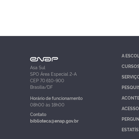
A ESCO
CURSO
Asa Sul
SPO Área Especial 2-A
SERVIÇ
CEP 70.610-900
Brasília/DF
PESQUI
ACONT
Horário de funcionamento
08h00 às 18h00
ACESSO
Contato
PERGUN
biblioteca@enap.gov.br
ESTATÍS