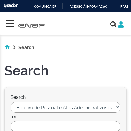
COMUNICA BR
ACESSO À INFORMAÇÃO
PARTI
Skip navigation
IR
PARA
O
CONTEÚDO
Search
Search
Search:
for