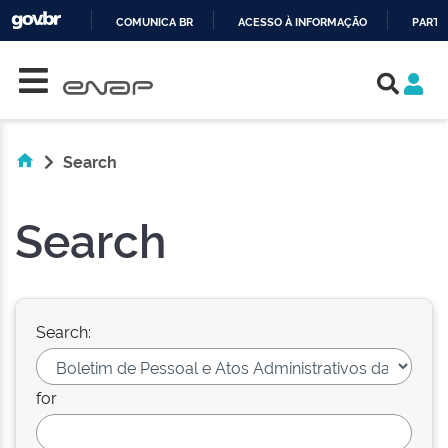
COMUNICA BR
ACESSO À INFORMAÇÃO
PARTI
Skip navigation
IR
PARA
O
CONTEÚDO
Search
Search
Search:
for