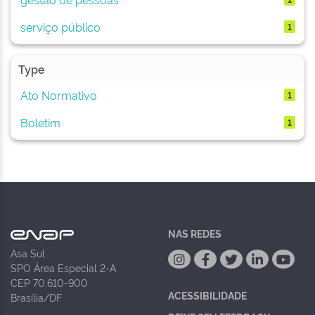
serviço público
1
Type
Ato Normativo
1
Boletim
1
NAS REDES
Asa Sul
SPO Área Especial 2-A
CEP 70.610-900
ACESSIBILIDADE
Brasília/DF