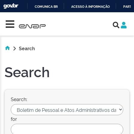
COMUNICA BR
ACESSO À INFORMAÇÃO
PARTI
Skip navigation
IR
PARA
O
CONTEÚDO
Search
Search
Search:
for