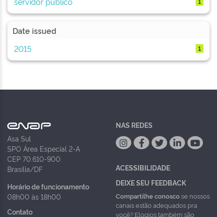
servidor publico
1
Date issued
2015
1
NAS REDES
Asa Sul
SPO Área Especial 2-A
CEP 70.610-900
ACESSIBILIDADE
Brasília/DF
DEIXE SEU FEEDBACK
Horário de funcionamento
Compartilhe conosco
se nossos
08h00 às 18h00
canais estão adequados pra
Contato
você? Elogios também são