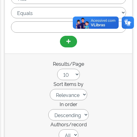
Results/Page
Sort items by
In order
Authors/record