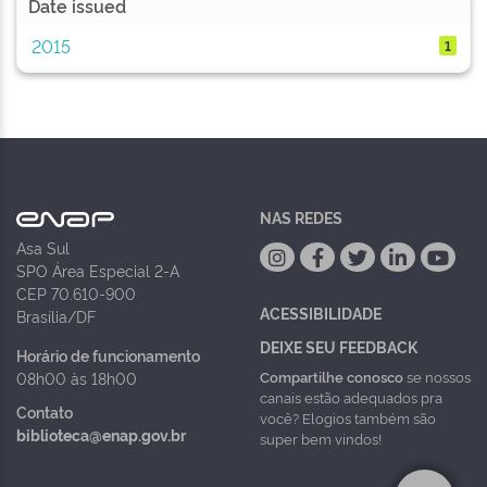
Date issued
2015
1
NAS REDES
Asa Sul
SPO Área Especial 2-A
CEP 70.610-900
ACESSIBILIDADE
Brasília/DF
DEIXE SEU FEEDBACK
Horário de funcionamento
Compartilhe conosco
se nossos
08h00 às 18h00
canais estão adequados pra
Contato
você? Elogios também são
biblioteca@enap.gov.br
super bem vindos!