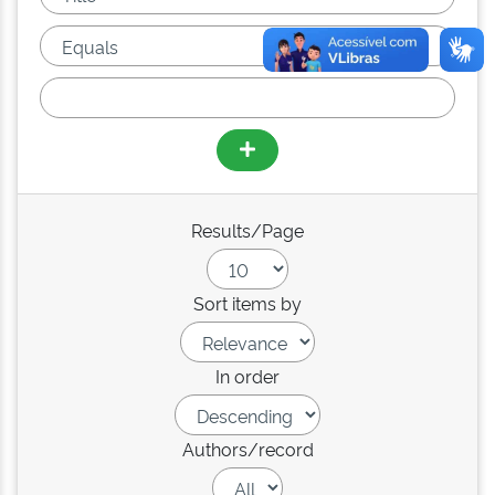
Results/Page
Sort items by
In order
Authors/record