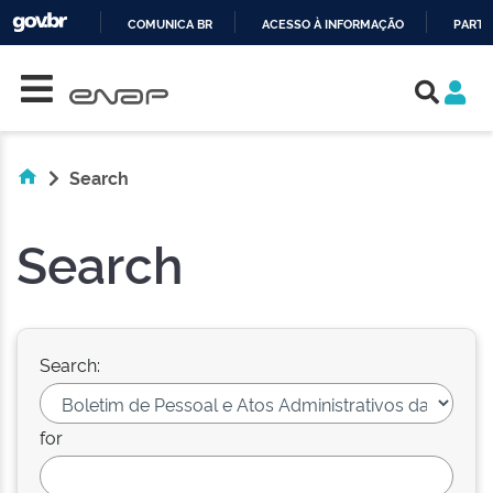
COMUNICA BR
ACESSO À INFORMAÇÃO
PARTI
Skip navigation
IR
PARA
O
CONTEÚDO
Search
Search
Search:
for