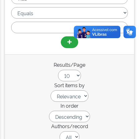
Results/Page
Sort items by
In order
Authors/record