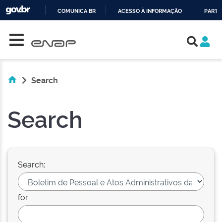
COMUNICA BR
ACESSO À INFORMAÇÃO
PARTI
Skip navigation
IR
PARA
O
CONTEÚDO
Search
Search
Search:
for