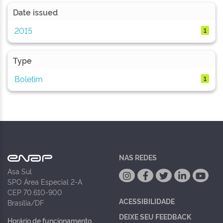
Date issued
2015
1
Type
Boletim
1
NAS REDES
Asa Sul
SPO Área Especial 2-A
CEP 70.610-900
ACESSIBILIDADE
Brasília/DF
DEIXE SEU FEEDBACK
Horário de funcionamento