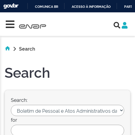
COMUNICA BR
ACESSO À INFORMAÇÃO
PARTI
Skip navigation
IR
PARA
O
CONTEÚDO
Search
Search
Search:
for