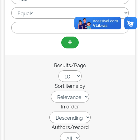
Results/Page
Sort items by
In order
Authors/record