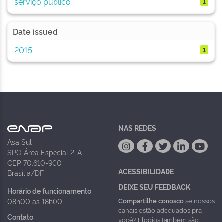
serviço público
1
Date issued
2015
1
NAS REDES
Asa Sul
SPO Área Especial 2-A
CEP 70.610-900
ACESSIBILIDADE
Brasília/DF
DEIXE SEU FEEDBACK
Horário de funcionamento
Compartilhe conosco
se nossos
08h00 às 18h00
canais estão adequados pra
Contato
você? Elogios também são