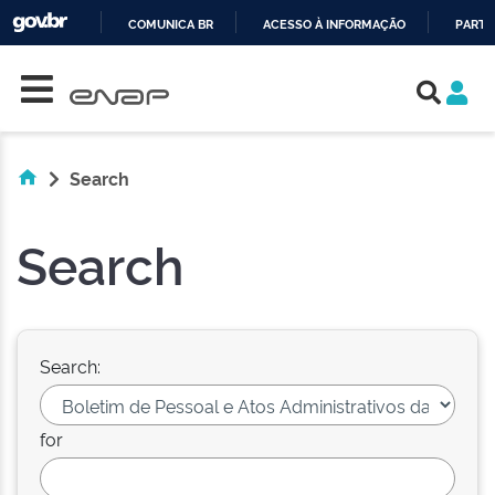
COMUNICA BR
ACESSO À INFORMAÇÃO
PARTI
Skip navigation
IR
PARA
O
CONTEÚDO
Search
Search
Search:
for