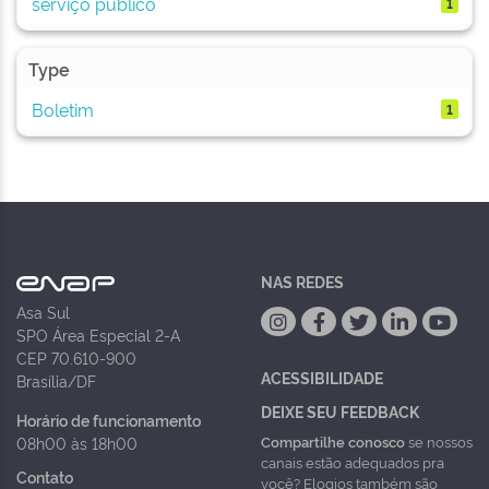
serviço público
1
Type
Boletim
1
NAS REDES
Asa Sul
SPO Área Especial 2-A
CEP 70.610-900
ACESSIBILIDADE
Brasília/DF
DEIXE SEU FEEDBACK
Horário de funcionamento
Compartilhe conosco
se nossos
08h00 às 18h00
canais estão adequados pra
Contato
você? Elogios também são