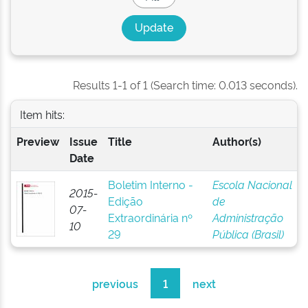
Results 1-1 of 1 (Search time: 0.013 seconds).
Item hits:
Preview
Issue
Title
Author(s)
Date
Boletim Interno -
Escola Nacional
2015-
Edição
de
07-
Extraordinária nº
Administração
10
29
Pública (Brasil)
previous
1
next