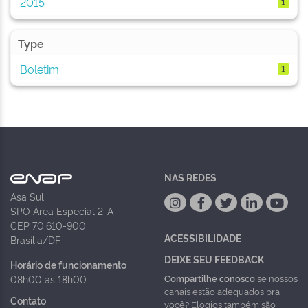
2015
1
Type
Boletim
1
NAS REDES
Asa Sul
SPO Área Especial 2-A
CEP 70.610-900
ACESSIBILIDADE
Brasília/DF
DEIXE SEU FEEDBACK
Horário de funcionamento
Compartilhe conosco
se nossos
08h00 às 18h00
canais estão adequados pra
Contato
você? Elogios também são