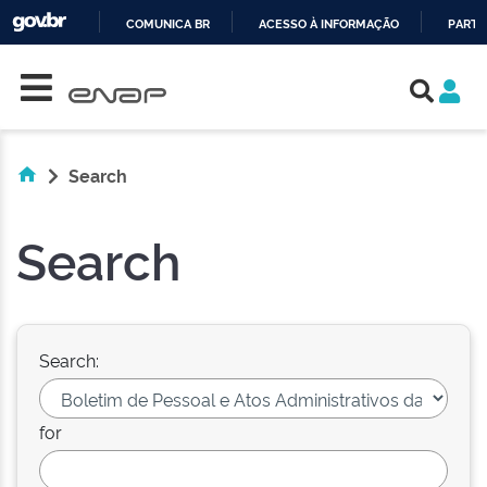
COMUNICA BR
ACESSO À INFORMAÇÃO
PARTI
Skip navigation
IR
PARA
O
CONTEÚDO
Search
Search
Search:
for