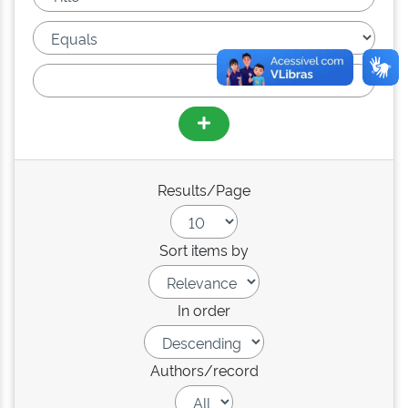
Results/Page
Sort items by
In order
Authors/record