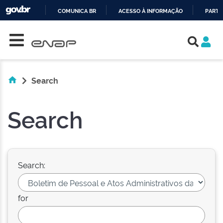
COMUNICA BR
ACESSO À INFORMAÇÃO
PARTI
Skip navigation
IR
PARA
O
CONTEÚDO
Search
Search
Search:
for