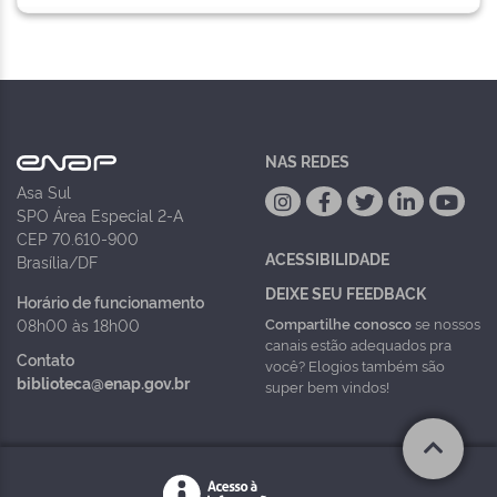
NAS REDES
Asa Sul
SPO Área Especial 2-A
CEP 70.610-900
ACESSIBILIDADE
Brasília/DF
DEIXE SEU FEEDBACK
Horário de funcionamento
Compartilhe conosco
se nossos
08h00 às 18h00
canais estão adequados pra
Contato
você? Elogios também são
biblioteca@enap.gov.br
super bem vindos!