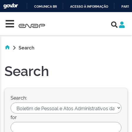
COMUNICA BR
ACESSO À INFORMAÇÃO
PARTI
Skip navigation
IR
PARA
O
CONTEÚDO
Search
Search
Search:
for