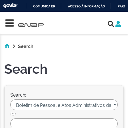
COMUNICA BR
ACESSO À INFORMAÇÃO
PARTI
Skip navigation
IR
PARA
O
CONTEÚDO
Search
Search
Search:
for