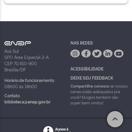
NAS REDES
Asa Sul
SPO Área Especial 2-A
CEP 70.610-900
ACESSIBILIDADE
Brasília/DF
DEIXE SEU FEEDBACK
Horário de funcionamento
Compartilhe conosco
se nossos
08h00 às 18h00
canais estão adequados pra
Contato
você? Elogios também são
biblioteca@enap.gov.br
super bem vindos!