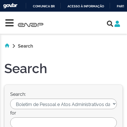
COMUNICA BR
ACESSO À INFORMAÇÃO
PARTI
Skip navigation
IR
PARA
O
CONTEÚDO
Search
Search
Search:
for