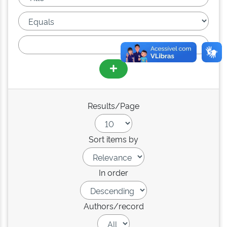
Results/Page
Sort items by
In order
Authors/record