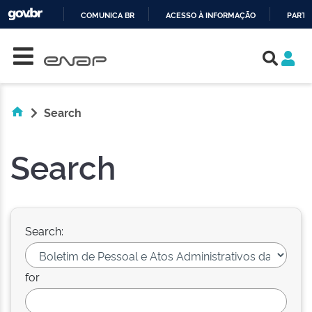
COMUNICA BR
ACESSO À INFORMAÇÃO
PARTI
Skip navigation
IR
PARA
O
CONTEÚDO
Search
Search
Search:
for