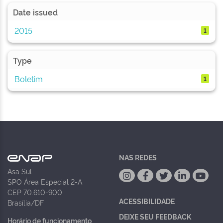
Date issued
2015
1
Type
Boletim
1
NAS REDES
Asa Sul
SPO Área Especial 2-A
CEP 70.610-900
ACESSIBILIDADE
Brasília/DF
DEIXE SEU FEEDBACK
Horário de funcionamento