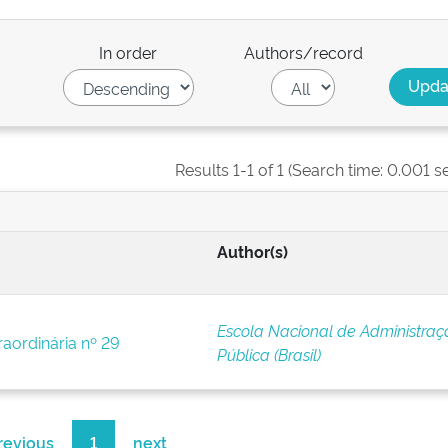
In order
Authors/record
Results 1-1 of 1 (Search time: 0.001 s
Author(s)
Escola Nacional de Administraç
raordinária nº 29
Pública (Brasil)
revious
1
next