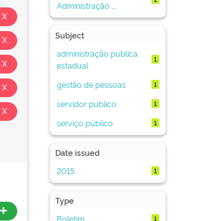
Administração ...
Subject
administração pública
1
estadual
gestão de pessoas
1
servidor publico
1
serviço público
1
Date issued
2015
1
Type
Boletim
1