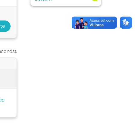
econds).
ão