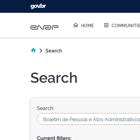
Skip navigation
HOME
COMMUNITI
Search
Search
Search:
Current filters: