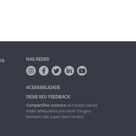
NAS REDES
OS
ACESSIBILIDADE
DEIXE SEU FEEDBACK
Compartilhe conosco
se nossos canais
estão adequados pra você? Elogios
também são super bem vindos!