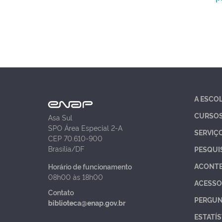
A ESCO
CURSO
Asa Sul
SPO Área Especial 2-A
SERVIÇ
CEP 70.610-900
Brasília/DF
PESQUI
ACONT
Horário de funcionamento
08h00 às 18h00
ACESSO
Contato
PERGUN
biblioteca@enap.gov.br
ESTATÍS