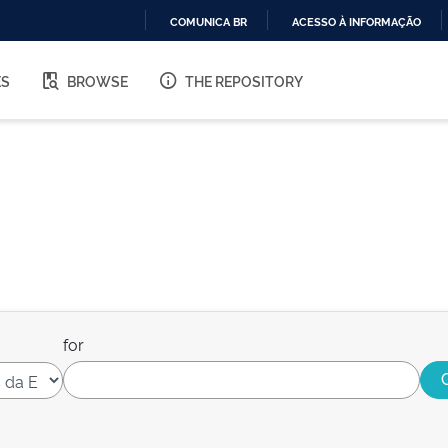
COMUNICA BR
ACESSO À INFORMAÇÃO
IR
PARA
ES
BROWSE
THE REPOSITORY
O
CONTEÚDO
for