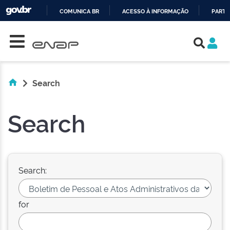
COMUNICA BR
ACESSO À INFORMAÇÃO
PARTI
Skip navigation
IR
PARA
O
CONTEÚDO
Search
Search
Search:
for