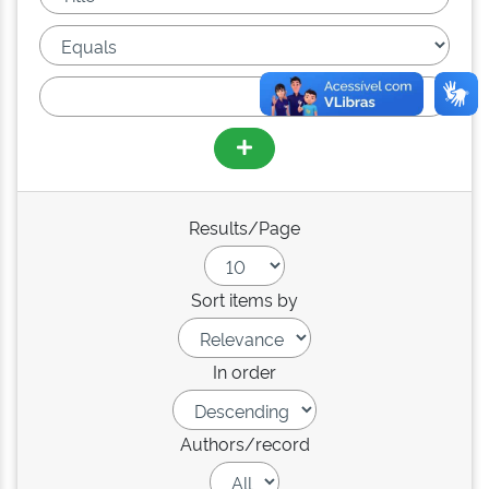
Results/Page
Sort items by
In order
Authors/record