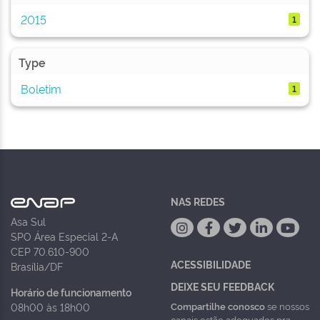
2015
1
Type
Boletim
1
NAS REDES
Asa Sul
SPO Área Especial 2-A
CEP 70.610-900
ACESSIBILIDADE
Brasília/DF
DEIXE SEU FEEDBACK
Horário de funcionamento
Compartilhe conosco
se nossos
08h00 às 18h00
canais estão adequados pra