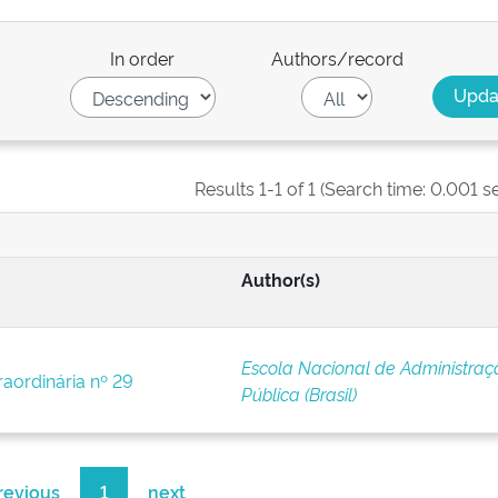
In order
Authors/record
Results 1-1 of 1 (Search time: 0.001 s
Author(s)
Escola Nacional de Administraç
raordinária nº 29
Pública (Brasil)
revious
1
next