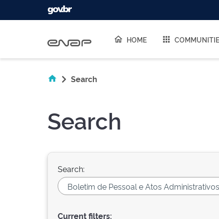
Skip navigation
HOME
COMMUNITI
Search
Search
Search:
Current filters: