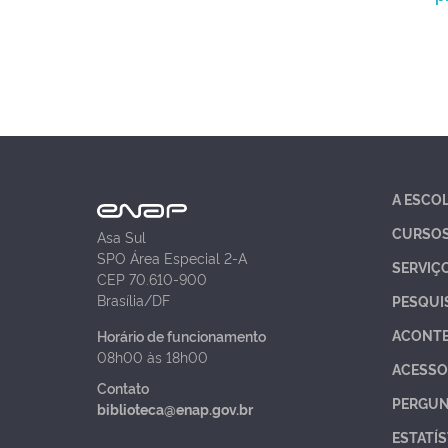
A ESCO
CURSO
Asa Sul
SPO Área Especial 2-A
SERVIÇ
CEP 70.610-900
Brasília/DF
PESQUI
ACONT
Horário de funcionamento
08h00 às 18h00
ACESSO
Contato
PERGUN
biblioteca@enap.gov.br
ESTATÍS