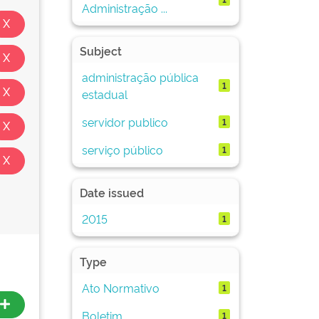
Administração ...
Subject
administração pública
1
estadual
servidor publico
1
serviço público
1
Date issued
2015
1
Type
Ato Normativo
1
Boletim
1