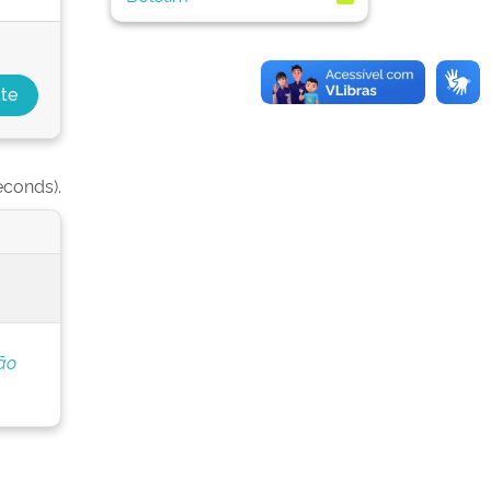
econds).
ão