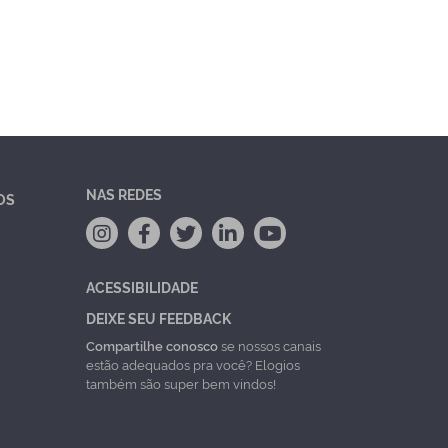
NAS REDES
OS
ACESSIBILIDADE
DEIXE SEU FEEDBACK
Compartilhe conosco
se nossos canais
estão adequados pra você? Elogios
também são super bem vindos!