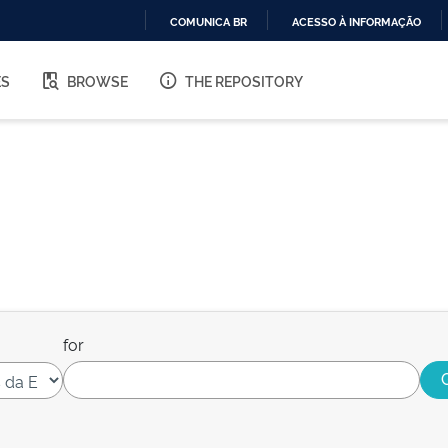
COMUNICA BR
ACESSO À INFORMAÇÃO
IR
PARA
ES
BROWSE
THE REPOSITORY
O
CONTEÚDO
for