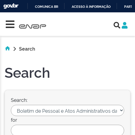
COMUNICA BR
ACESSO À INFORMAÇÃO
PARTI
Skip navigation
IR
PARA
O
CONTEÚDO
Search
Search
Search:
for