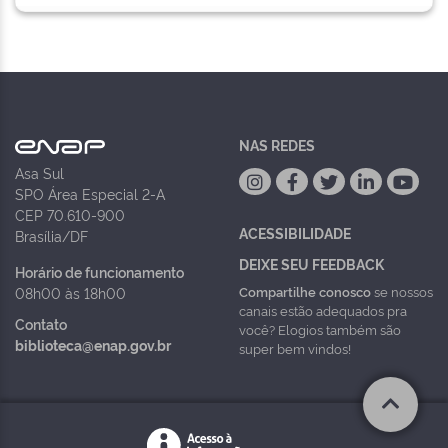
NAS REDES
Asa Sul
SPO Área Especial 2-A
CEP 70.610-900
ACESSIBILIDADE
Brasília/DF
DEIXE SEU FEEDBACK
Horário de funcionamento
Compartilhe conosco
se nossos
08h00 às 18h00
canais estão adequados pra
Contato
você? Elogios também são
biblioteca@enap.gov.br
super bem vindos!