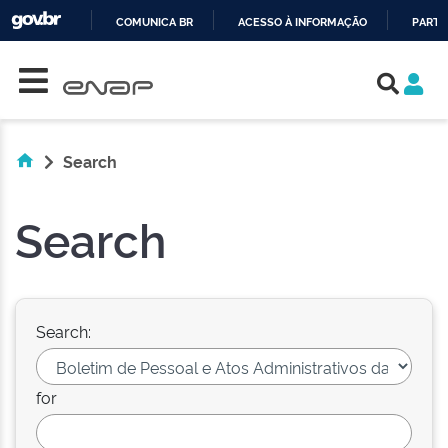
COMUNICA BR
ACESSO À INFORMAÇÃO
PARTI
Skip navigation
IR
PARA
O
CONTEÚDO
Search
Search
Search:
for