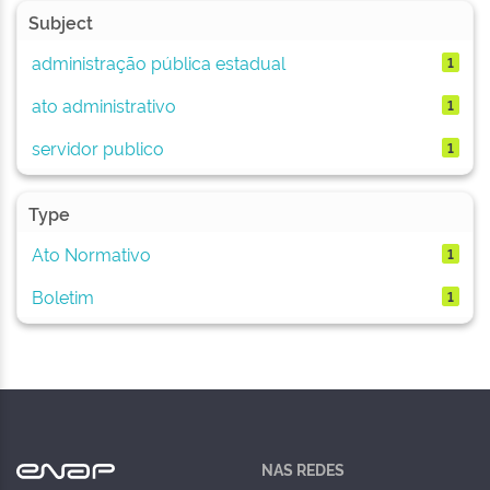
Subject
administração pública estadual
1
ato administrativo
1
servidor publico
1
Type
Ato Normativo
1
Boletim
1
NAS REDES