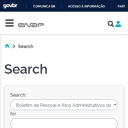
COMUNICA BR
ACESSO À INFORMAÇÃO
PARTI
Skip navigation
IR
PARA
O
CONTEÚDO
Search
Search
Search:
for