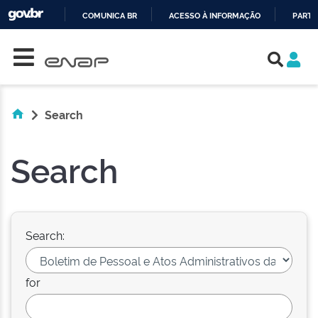
COMUNICA BR
ACESSO À INFORMAÇÃO
PARTI
Skip navigation
IR
PARA
O
CONTEÚDO
Search
Search
Search:
for