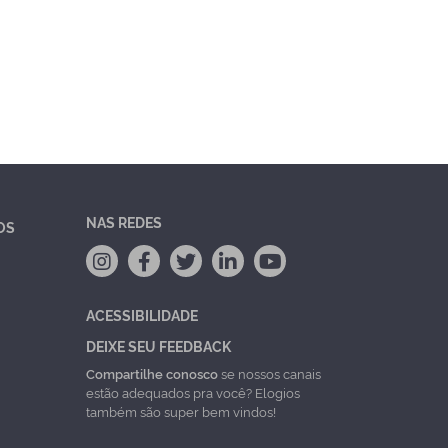
NAS REDES
OS
ACESSIBILIDADE
DEIXE SEU FEEDBACK
Compartilhe conosco
se nossos canais
estão adequados pra você? Elogios
também são super bem vindos!