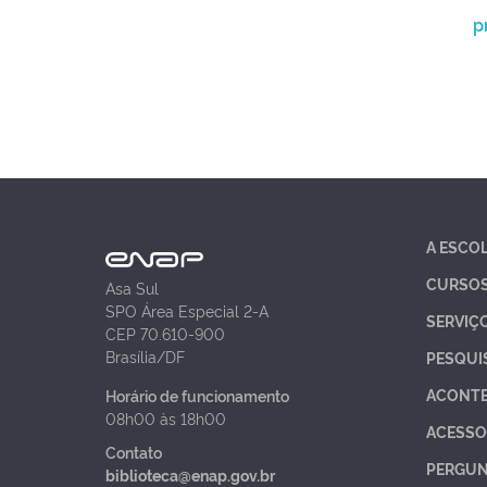
p
A ESCO
CURSO
Asa Sul
SPO Área Especial 2-A
SERVIÇ
CEP 70.610-900
Brasília/DF
PESQUI
ACONT
Horário de funcionamento
08h00 às 18h00
ACESSO
Contato
PERGUN
biblioteca@enap.gov.br