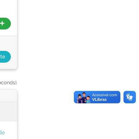
econds).
ão