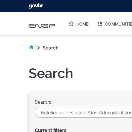
Skip navigation
HOME
COMMUNITI
Search
Search
Search:
Current filters: