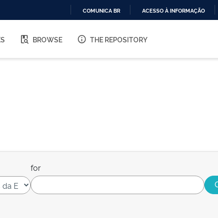
COMUNICA BR
ACESSO À INFORMAÇÃO
IR
PARA
ES
BROWSE
THE REPOSITORY
O
CONTEÚDO
for