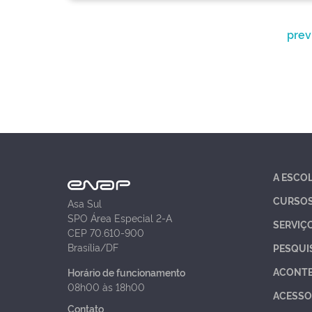
prev
A ESCO
CURSO
Asa Sul
SPO Área Especial 2-A
SERVIÇ
CEP 70.610-900
Brasília/DF
PESQUI
ACONT
Horário de funcionamento
08h00 às 18h00
ACESSO
Contato