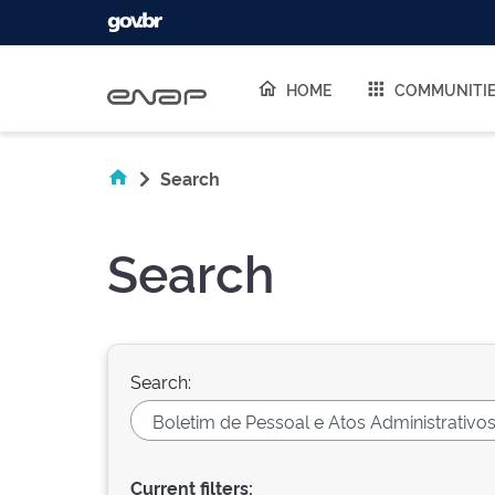
Skip navigation
HOME
COMMUNITI
Search
Search
Search:
Current filters: