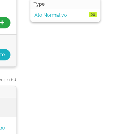
Type
Ato Normativo
20
econds).
ção