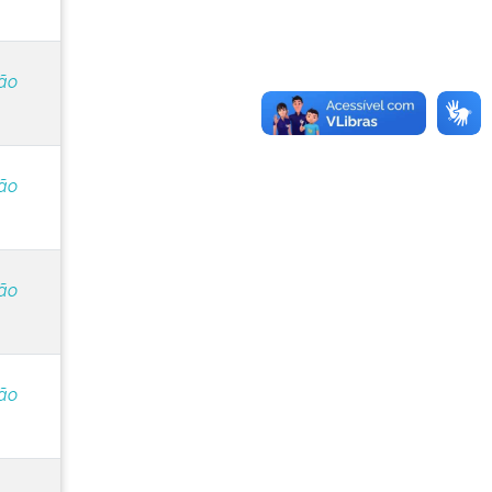
ção
ção
ção
ção