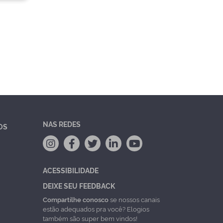
NAS REDES
OS
ACESSIBILIDADE
DEIXE SEU FEEDBACK
Compartilhe conosco
se nossos canais
estão adequados pra você? Elogios
também são super bem vindos!