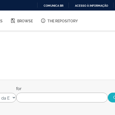
COMUNICA BR
ACESSO À INFORMAÇÃO
IR
PARA
ES
BROWSE
THE REPOSITORY
O
CONTEÚDO
for