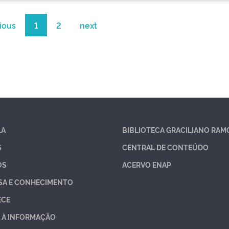
ious
1
2
next
LA
BIBLIOTECA GRACILIANO RAM
S
CENTRAL DE CONTEÚDO
OS
ACERVO ENAP
SA E CONHECIMENTO
ECE
 À INFORMAÇÃO