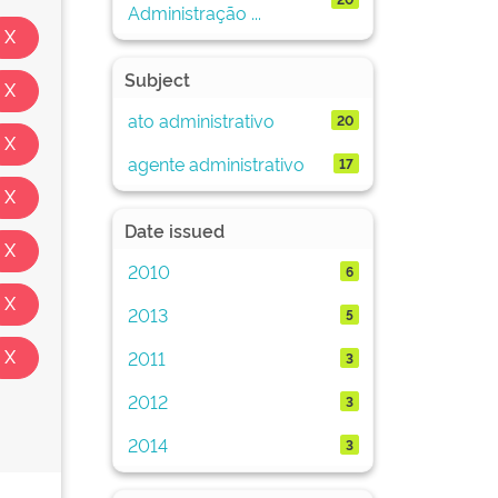
Administração ...
Subject
ato administrativo
20
agente administrativo
17
Date issued
2010
6
2013
5
2011
3
2012
3
2014
3