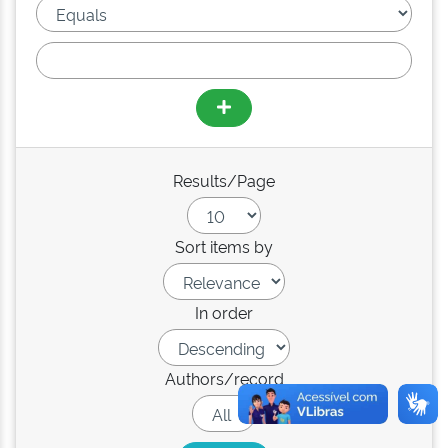
Results/Page
Sort items by
In order
Authors/record