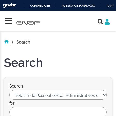
COMUNICA BR
ACESSO À INFORMAÇÃO
PARTI
Skip navigation
IR
PARA
O
CONTEÚDO
Search
Search
Search:
for