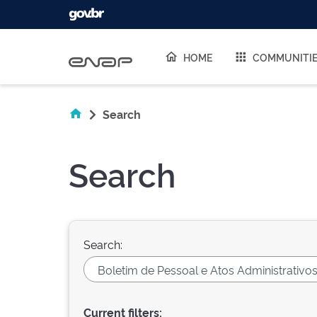
Skip navigation
HOME
COMMUNITI
Search
Search
Search:
Current filters: