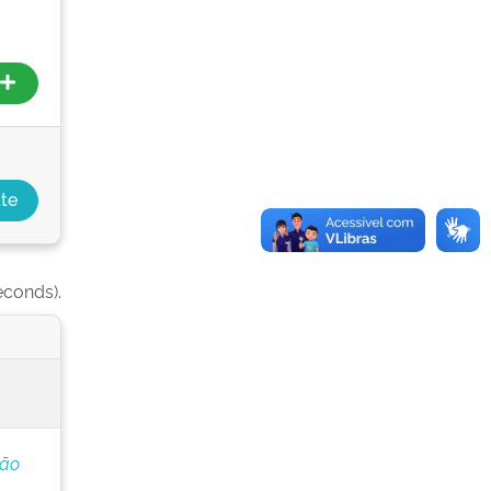
econds).
ção