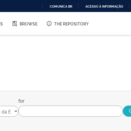
COMUNICA BR
ACESSO À INFORMAÇÃO
IR
PARA
ES
BROWSE
THE REPOSITORY
O
CONTEÚDO
for