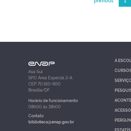
previous
1
A ESCO
CURSO
Asa Sul
SPO Área Especial 2-A
SERVIÇ
CEP 70.610-900
Brasília/DF
PESQUI
ACONT
Horário de funcionamento
08h00 às 18h00
ACESSO
Contato
PERGUN
biblioteca@enap.gov.br
ESTATÍS