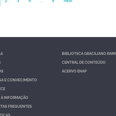
2
3
4
...
9
next
LA
BIBLIOTECA GRACILIANO RAM
S
CENTRAL DE CONTEÚDO
OS
ACERVO ENAP
SA E CONHECIMENTO
ECE
 À INFORMAÇÃO
TAS FREQUENTES
TICAS