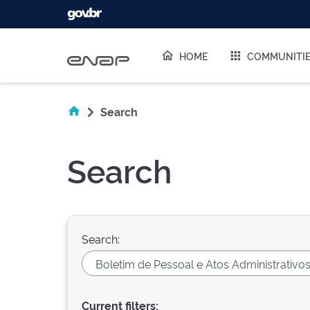
Skip navigation
HOME
COMMUNITI
Search
Search
Search:
Current filters: