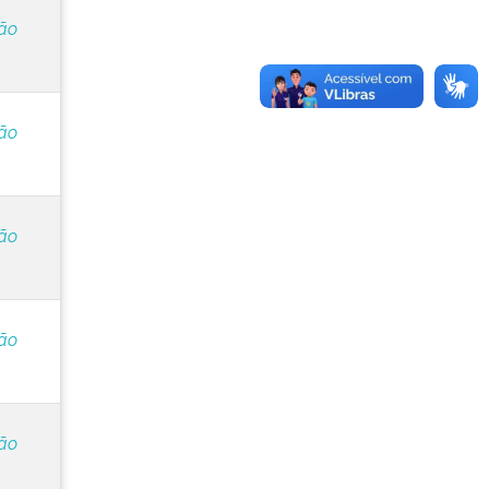
ção
ção
ção
ção
ção