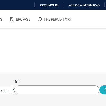
COMUNICA BR
ACESSO À INFORMAÇÃO
IR
PARA
ES
BROWSE
THE REPOSITORY
O
CONTEÚDO
for