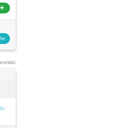
econds).
ção