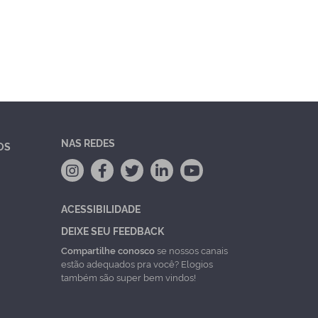
NAS REDES
OS
ACESSIBILIDADE
DEIXE SEU FEEDBACK
Compartilhe conosco
se nossos canais
estão adequados pra você? Elogios
também são super bem vindos!