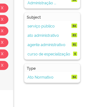
Administração ...
Subject
serviço público
84
ato administrativo
83
agente administrativo
81
curso de especialização
6
Type
Ato Normativo
84