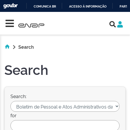
COMUNICA BR
ACESSO À INFORMAÇÃO
PARTI
Skip navigation
IR
PARA
O
CONTEÚDO
Search
Search
Search:
for