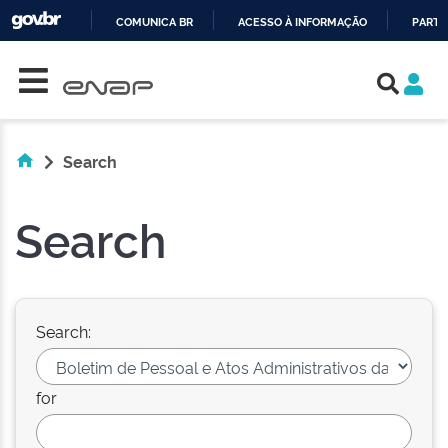
COMUNICA BR
ACESSO À INFORMAÇÃO
PARTI
Skip navigation
IR
PARA
O
CONTEÚDO
Search
Search
Search:
for