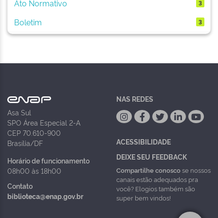
Ato Normativo
3
Boletim
3
NAS REDES
Asa Sul
SPO Área Especial 2-A
CEP 70.610-900
ACESSIBILIDADE
Brasília/DF
DEIXE SEU FEEDBACK
Horário de funcionamento
Compartilhe conosco
se nossos
08h00 às 18h00
canais estão adequados pra
Contato
você? Elogios também são
biblioteca@enap.gov.br
super bem vindos!