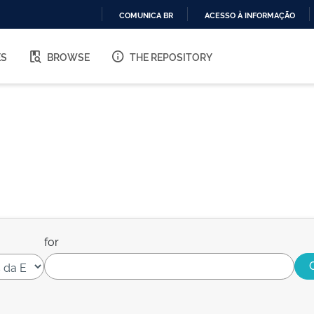
COMUNICA BR
ACESSO À INFORMAÇÃO
IR
PARA
ES
BROWSE
THE REPOSITORY
O
CONTEÚDO
for