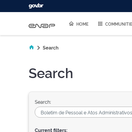
Skip navigation
HOME
COMMUNITI
Search
Search
Search:
Current filters: