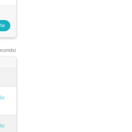
econds).
ão
ão