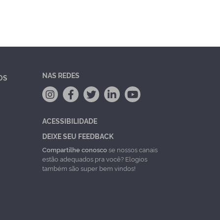
NAS REDES
OS
ACESSIBILIDADE
DEIXE SEU FEEDBACK
Compartilhe conosco
se nossos canais
estão adequados pra você? Elogios
também são super bem vindos!