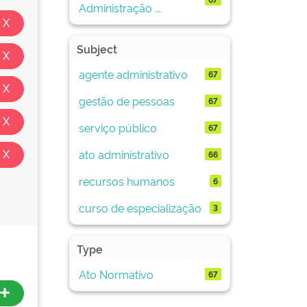
Administração ...
Subject
agente administrativo
67
gestão de pessoas
67
serviço público
67
ato administrativo
66
recursos humanos
6
curso de especialização
3
Type
Ato Normativo
67