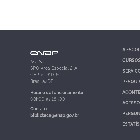
A ESCO
CURSO
Asa Sul
SPO Área Especial 2-A
SERVIÇ
CEP 70.610-900
Brasília/DF
PESQUI
ACONT
Horário de funcionamento
08h00 às 18h00
ACESSO
Contato
PERGUN
biblioteca@enap.gov.br
ESTATÍS