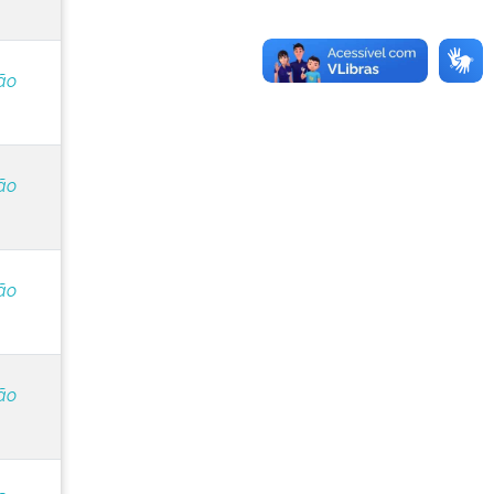
ão
ão
ão
ão