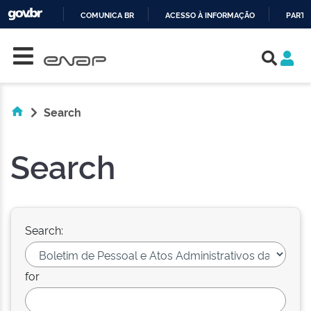
COMUNICA BR
ACESSO À INFORMAÇÃO
PARTI
Skip navigation
IR
PARA
O
CONTEÚDO
Search
Search
Search:
for