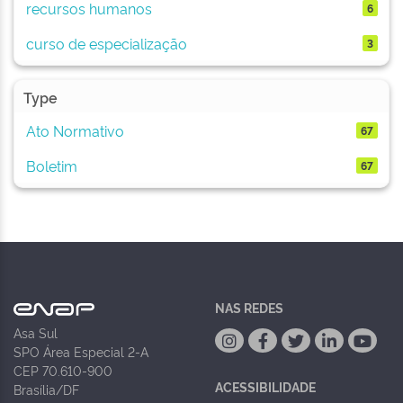
recursos humanos
6
curso de especialização
3
Type
Ato Normativo
67
Boletim
67
NAS REDES
Asa Sul
SPO Área Especial 2-A
CEP 70.610-900
ACESSIBILIDADE
Brasília/DF