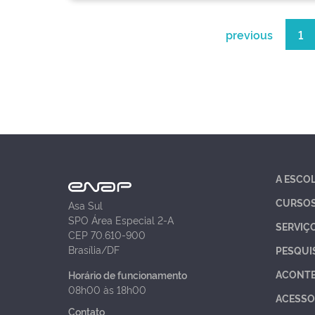
previous
1
A ESCO
CURSO
Asa Sul
SPO Área Especial 2-A
SERVIÇ
CEP 70.610-900
Brasília/DF
PESQUI
ACONT
Horário de funcionamento
08h00 às 18h00
ACESSO
Contato