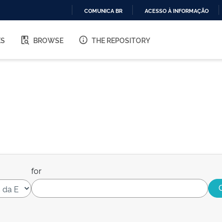
COMUNICA BR
ACESSO À INFORMAÇÃO
IR
PARA
ES
BROWSE
THE REPOSITORY
O
CONTEÚDO
for