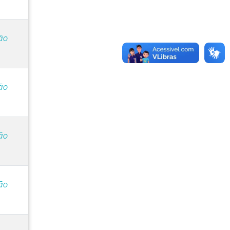
ão
ão
ão
ão