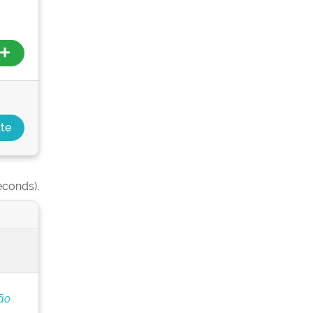
econds).
ão