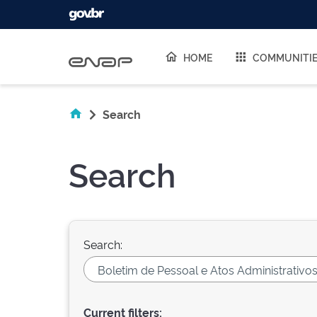
Skip navigation
HOME
COMMUNITI
Search
Search
Search:
Current filters: