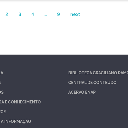
2
3
4
...
9
next
LA
BIBLIOTECA GRACILIANO RAM
S
CENTRAL DE CONTEÚDO
OS
ACERVO ENAP
SA E CONHECIMENTO
ECE
 À INFORMAÇÃO