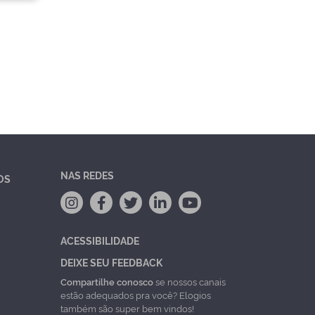
NAS REDES
OS
ACESSIBILIDADE
DEIXE SEU FEEDBACK
Compartilhe conosco
se nossos canais
estão adequados pra você? Elogios
também são super bem vindos!