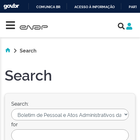
COMUNICA BR
ACESSO À INFORMAÇÃO
PARTI
Skip navigation
IR
PARA
O
CONTEÚDO
Search
Search
Search:
for