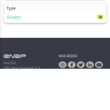
Type
Boletim
18
NAS REDES
Asa Sul
SPO Área Especial 2-A
CEP 70.610-900
ACESSIBILIDADE
Brasília/DF
DEIXE SEU FEEDBACK
Horário de funcionamento
Compartilhe conosco
se nossos
08h00 às 18h00
canais estão adequados pra
Contato
você? Elogios também são
biblioteca@enap.gov.br
super bem vindos!