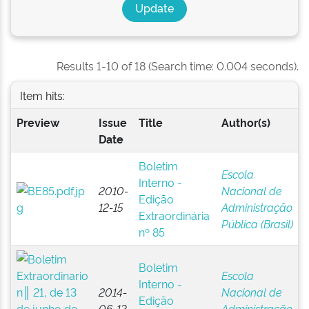
Results 1-10 of 18 (Search time: 0.004 seconds).
Item hits:
Preview
Issue
Title
Author(s)
Date
Boletim
Escola
Interno -
2010-
Nacional de
Edição
12-15
Administração
Extraordinária
Pública (Brasil)
nº 85
Boletim
Escola
Interno -
2014-
Nacional de
Edição
06-13
Administração