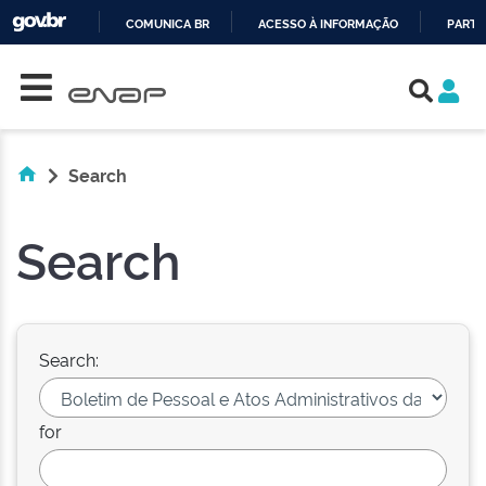
COMUNICA BR
ACESSO À INFORMAÇÃO
PARTI
Skip navigation
IR
PARA
O
CONTEÚDO
Search
Search
Search:
for