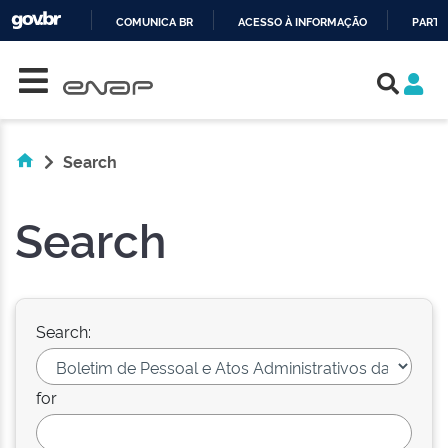
COMUNICA BR
ACESSO À INFORMAÇÃO
PARTI
Skip navigation
IR
PARA
O
CONTEÚDO
Search
Search
Search:
for