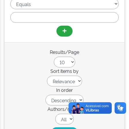
Results/Page
Sort items by
In order
Authors/record