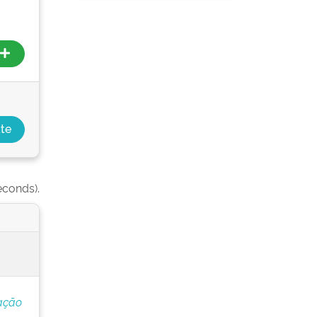
econds).
ação