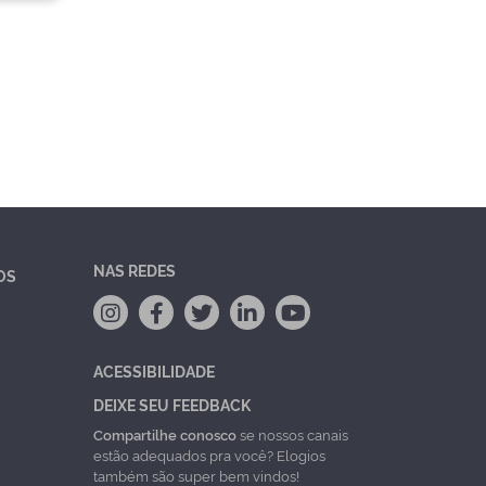
NAS REDES
OS
ACESSIBILIDADE
DEIXE SEU FEEDBACK
Compartilhe conosco
se nossos canais
estão adequados pra você? Elogios
também são super bem vindos!