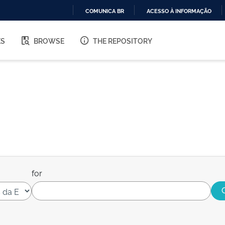
COMUNICA BR
ACESSO À INFORMAÇÃO
IR
PARA
ES
BROWSE
THE REPOSITORY
O
CONTEÚDO
for