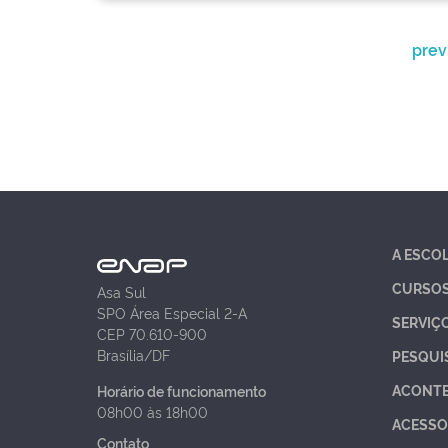
prev
A ESCO
CURSO
Asa Sul
SPO Área Especial 2-A
SERVIÇ
CEP 70.610-900
Brasília/DF
PESQUI
ACONT
Horário de funcionamento
08h00 às 18h00
ACESSO
Contato