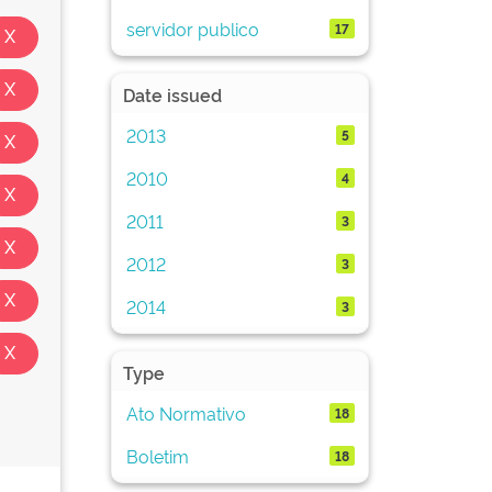
servidor publico
17
Date issued
2013
5
2010
4
2011
3
2012
3
2014
3
Type
Ato Normativo
18
Boletim
18