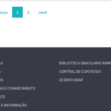
ious
1
2
next
LA
BIBLIOTECA GRACILIANO RAM
S
CENTRAL DE CONTEÚDO
OS
ACERVO ENAP
SA E CONHECIMENTO
ECE
 À INFORMAÇÃO