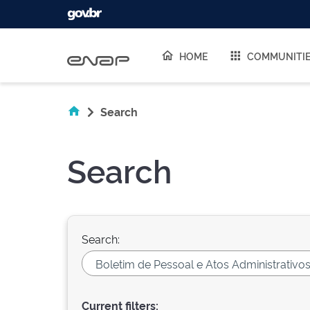
Skip navigation
HOME
COMMUNITI
Search
Search
Search:
Current filters: