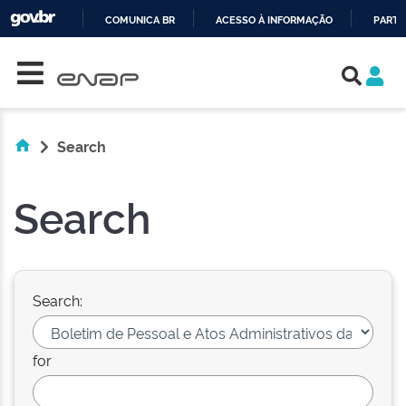
COMUNICA BR
ACESSO À INFORMAÇÃO
PARTI
Skip navigation
IR
PARA
O
CONTEÚDO
Search
Search
Search:
for