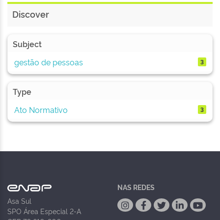
Discover
Subject
gestão de pessoas
3
Type
Ato Normativo
3
NAS REDES
Asa Sul
SPO Área Especial 2-A