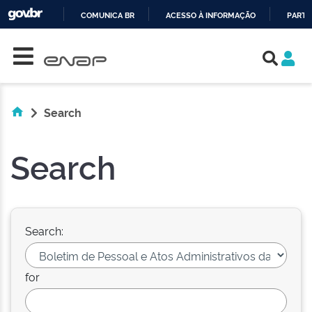
COMUNICA BR
ACESSO À INFORMAÇÃO
PARTI
Skip navigation
IR
PARA
O
CONTEÚDO
Search
Search
Search:
for