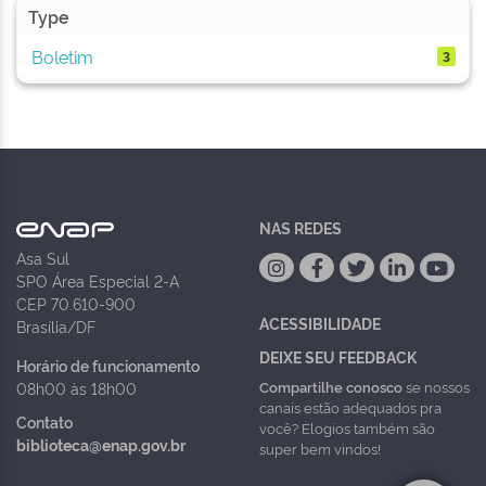
Type
Boletim
3
NAS REDES
Asa Sul
SPO Área Especial 2-A
CEP 70.610-900
ACESSIBILIDADE
Brasília/DF
DEIXE SEU FEEDBACK
Horário de funcionamento
Compartilhe conosco
se nossos
08h00 às 18h00
canais estão adequados pra
Contato
você? Elogios também são
biblioteca@enap.gov.br
super bem vindos!