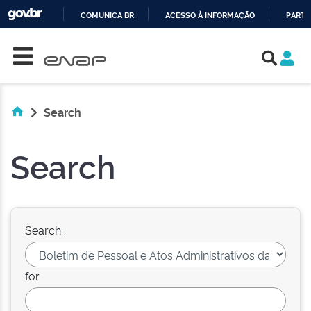
COMUNICA BR
ACESSO À INFORMAÇÃO
PARTI
Skip navigation
IR
PARA
O
CONTEÚDO
Search
Search
Search:
for