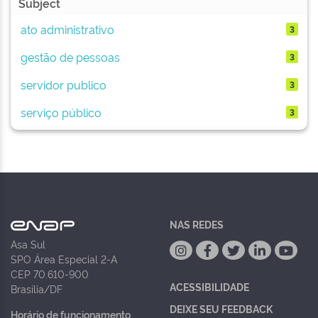
Subject
ato administrativo
3
gestão de pessoas
3
servidor publico
3
serviço público
3
NAS REDES
Asa Sul
SPO Área Especial 2-A
CEP 70.610-900
ACESSIBILIDADE
Brasília/DF
DEIXE SEU FEEDBACK
Horário de funcionamento