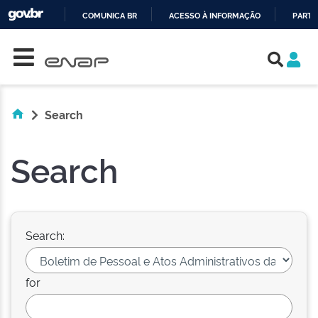
COMUNICA BR
ACESSO À INFORMAÇÃO
PARTI
Skip navigation
IR
PARA
O
CONTEÚDO
Search
Search
Search:
for