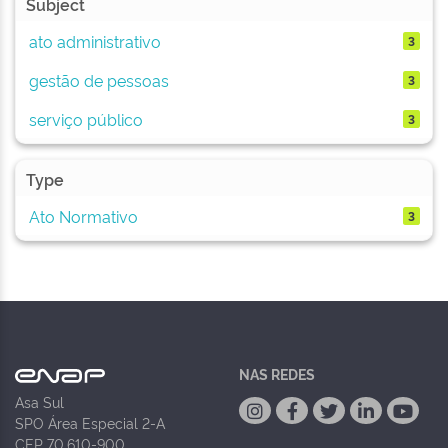
Subject
ato administrativo
3
gestão de pessoas
3
serviço público
3
Type
Ato Normativo
3
NAS REDES
Asa Sul
SPO Área Especial 2-A
CEP 70.610-900