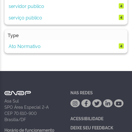
servidor publico
4
serviço público
4
Type
Ato Normativo
4
NAS REDES
Asa Sul
SPO Área Especial 2-A
CEP 70.610-900
ACESSIBILIDADE
Brasília/DF
DEIXE SEU FEEDBACK
Horário de funcionamento