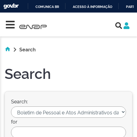
COMUNICA BR
ACESSO À INFORMAÇÃO
PARTI
Skip navigation
IR
PARA
O
CONTEÚDO
Search
Search
Search:
for