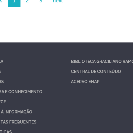
s
1
2
3
next
LA
BIBLIOTECA GRACILIANO RAM
S
CENTRAL DE CONTEÚDO
OS
ACERVO ENAP
SA E CONHECIMENTO
ECE
 À INFORMAÇÃO
TAS FREQUENTES
TICAS