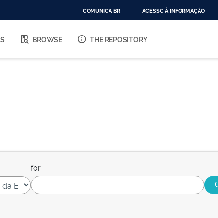
COMUNICA BR
ACESSO À INFORMAÇÃO
IR
PARA
ES
BROWSE
THE REPOSITORY
O
CONTEÚDO
for