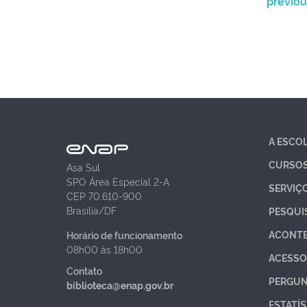
previou
A ESCO
CURSO
Asa Sul
SPO Área Especial 2-A
SERVIÇ
CEP 70.610-900
Brasília/DF
PESQUI
ACONT
Horário de funcionamento
08h00 às 18h00
ACESSO
Contato
PERGUN
biblioteca@enap.gov.br
ESTATÍS