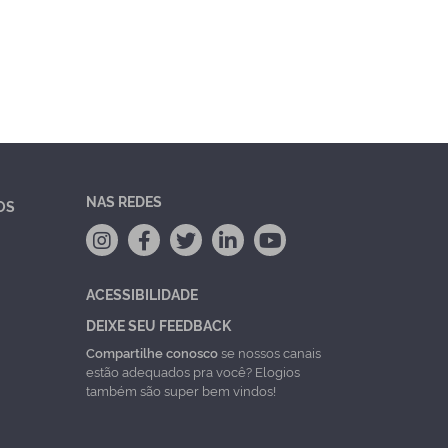
NAS REDES
OS
ACESSIBILIDADE
DEIXE SEU FEEDBACK
Compartilhe conosco
se nossos canais
estão adequados pra você? Elogios
também são super bem vindos!