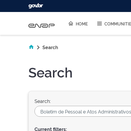
Skip navigation
HOME
COMMUNITI
Search
Search
Search:
Current filters: