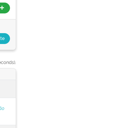
econds).
ão