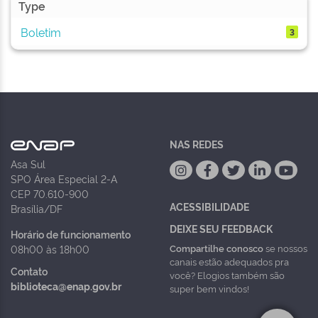
Type
Boletim
3
NAS REDES
Asa Sul
SPO Área Especial 2-A
CEP 70.610-900
ACESSIBILIDADE
Brasília/DF
DEIXE SEU FEEDBACK
Horário de funcionamento
Compartilhe conosco
se nossos
08h00 às 18h00
canais estão adequados pra
Contato
você? Elogios também são
biblioteca@enap.gov.br
super bem vindos!