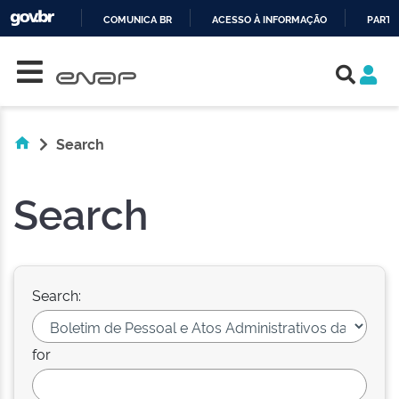
COMUNICA BR
ACESSO À INFORMAÇÃO
PARTI
Skip navigation
IR
PARA
O
CONTEÚDO
Search
Search
Search:
for