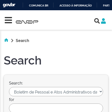
COMUNICA BR
ACESSO À INFORMAÇÃO
PARTI
Skip navigation
IR
PARA
O
CONTEÚDO
Search
Search
Search:
for