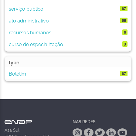
serviço público
67
ato administrativo
66
recursos humanos
6
curso de especialização
3
Type
Boletim
67
NAS REDES
Asa Sul