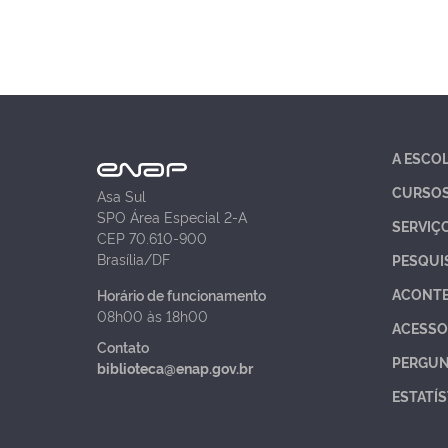
A ESCO
CURSO
Asa Sul
SPO Área Especial 2-A
SERVIÇ
CEP 70.610-900
Brasília/DF
PESQUI
ACONT
Horário de funcionamento
08h00 às 18h00
ACESSO
Contato
PERGUN
biblioteca@enap.gov.br
ESTATÍS