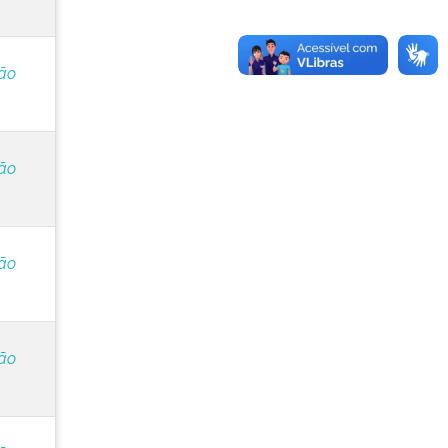
ção
ção
ção
ção