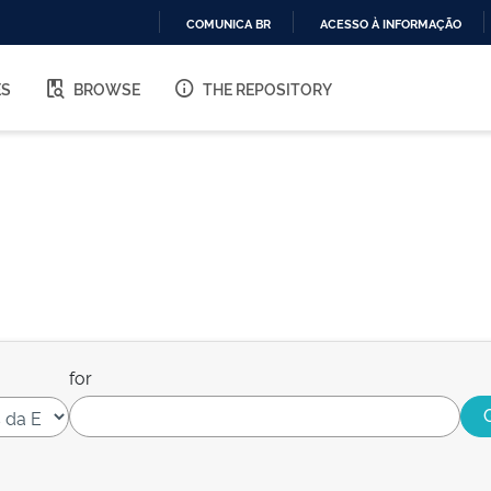
COMUNICA BR
ACESSO À INFORMAÇÃO
IR
PARA
ES
BROWSE
THE REPOSITORY
O
CONTEÚDO
for