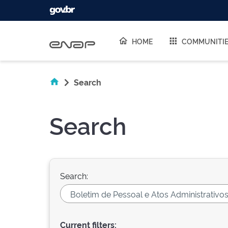
Skip navigation
HOME
COMMUNITI
Search
Search
Search:
Current filters: