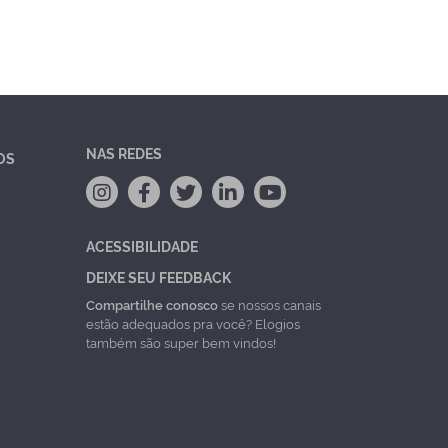
NAS REDES
OS
ACESSIBILIDADE
DEIXE SEU FEEDBACK
Compartilhe conosco
se nossos canais
estão adequados pra você? Elogios
também são super bem vindos!