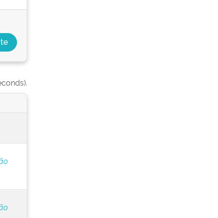
econds).
ção
ção