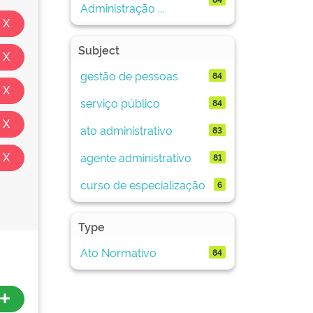
Administração ...
Subject
gestão de pessoas
84
serviço público
84
ato administrativo
83
agente administrativo
81
curso de especialização
6
Type
Ato Normativo
84