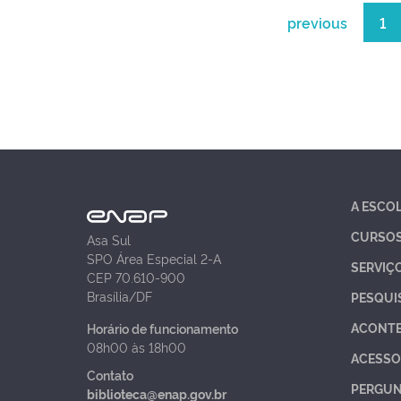
previous
1
A ESCO
CURSO
Asa Sul
SPO Área Especial 2-A
SERVIÇ
CEP 70.610-900
Brasília/DF
PESQUI
ACONT
Horário de funcionamento
08h00 às 18h00
ACESSO
Contato
PERGUN
biblioteca@enap.gov.br