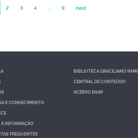
2
3
4
...
9
next
LA
BIBLIOTECA GRACILIANO RAM
S
CENTRAL DE CONTEÚDO
OS
ACERVO ENAP
SA E CONHECIMENTO
ECE
 À INFORMAÇÃO
TAS FREQUENTES