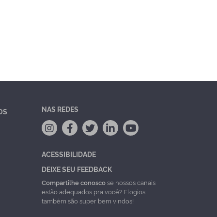
NAS REDES
OS
ACESSIBILIDADE
DEIXE SEU FEEDBACK
Compartilhe conosco
se nossos canais
estão adequados pra você? Elogios
também são super bem vindos!