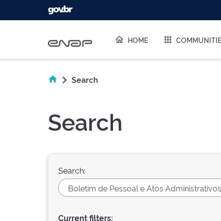
Skip navigation
HOME
COMMUNITI
Search
Search
Search:
Current filters: