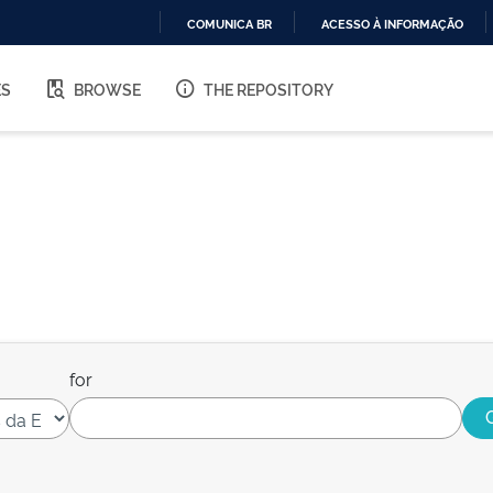
COMUNICA BR
ACESSO À INFORMAÇÃO
IR
PARA
ES
BROWSE
THE REPOSITORY
O
CONTEÚDO
for