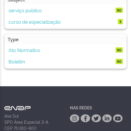
serviço público
80
curso de especialização
3
Type
Ato Normativo
80
Boletim
80
NAS REDES
Asa Sul
SPO Área Especial 2-A
CEP 70.610-900