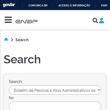
COMUNICA BR
ACESSO À INFORMAÇÃO
PARTI
Skip navigation
IR
PARA
O
CONTEÚDO
Search
Search
Search:
for