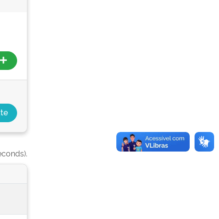
econds).