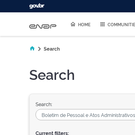
Skip navigation
HOME
COMMUNITI
Search
Search
Search:
Current filters: