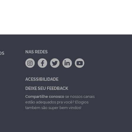
NAS REDES
OS
ACESSIBILIDADE
DEIXE SEU FEEDBACK
Compartilhe conosco
se nossos canais
estão adequados pra você? Elogios
também são super bem vindos!