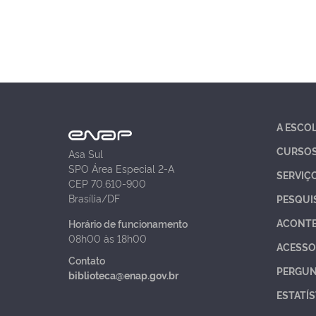
A ESCO
CURSO
Asa Sul
SPO Área Especial 2-A
SERVIÇ
CEP 70.610-900
Brasília/DF
PESQUI
ACONT
Horário de funcionamento
08h00 às 18h00
ACESSO
Contato
PERGUN
biblioteca@enap.gov.br
ESTATÍS