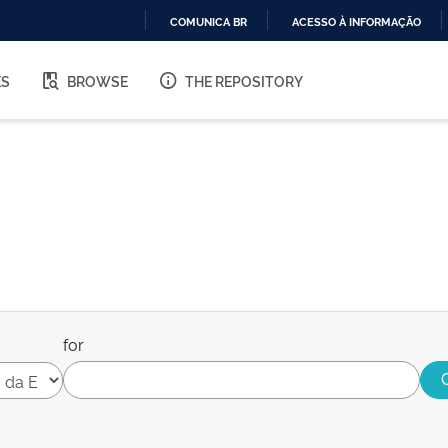
COMUNICA BR
ACESSO À INFORMAÇÃO
IR
PARA
ES
BROWSE
THE REPOSITORY
O
CONTEÚDO
for